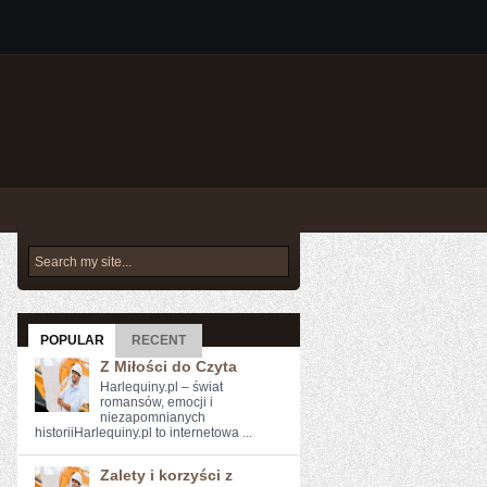
POPULAR
RECENT
Z Miłości do Czyta
Harlequiny.pl – świat
romansów, emocji i
niezapomnianych
historiiHarlequiny.pl to internetowa ...
Zalety i korzyści z