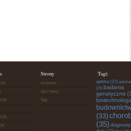
a
Strony
Tagi:
apteka
(27)
aranża
2026
Archiwum
badania
(26)
6
Spis Treści
genetyczne
(
biotechnologi
2026
Tagi
budownict
choro
(33)
2026
(35)
diagnost
026
dieta
(27)