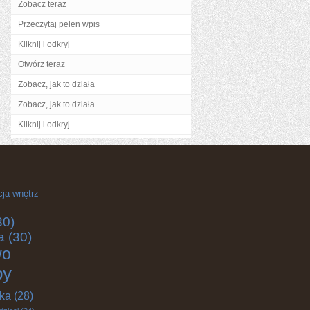
Zobacz teraz
Przeczytaj pełen wpis
Kliknij i odkryj
Otwórz teraz
Zobacz, jak to działa
Zobacz, jak to działa
Kliknij i odkryj
cja wnętrz
30)
a
(30)
wo
by
yka
(28)