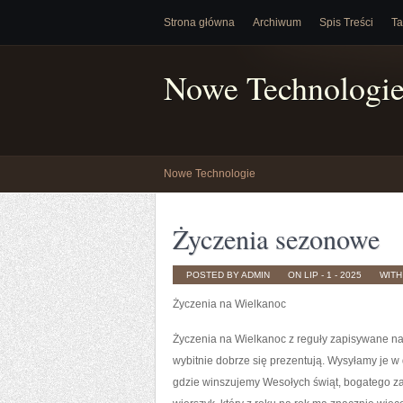
Strona główna
Archiwum
Spis Treści
Ta
Nowe Technologi
Nowe Technologie
Życzenia sezonowe
POSTED BY ADMIN
ON LIP - 1 - 2025
WIT
Życzenia na Wielkanoc
Życzenia na Wielkanoc z reguły zapisywane na
wybitnie dobrze się prezentują. Wysyłamy je w
gdzie winszujemy Wesołych świąt, bogatego za