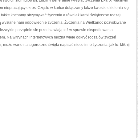
cej swoich sformułowań. Lubimy generalnie wysyłać życzenia
Ekartki własnym
en niepracujący okres. Często w kartce dołączamy także kwestie dzielenia się
mi także kochamy otrzymywać życzenia a również kartki świąteczne rodzaju
tają wysłane nam odpowiednie życzenia. Życzenia na Wielkanoc pozyskiwane
 niezwykle porządnie się przedstawiają też w sprawie ekspediowania
iem. Na witrynach internetowych można wiele odkryć rodzajów życzeń
może warto na tegoroczne święta napisać nieco inne życzenia, jak tu: kliknij