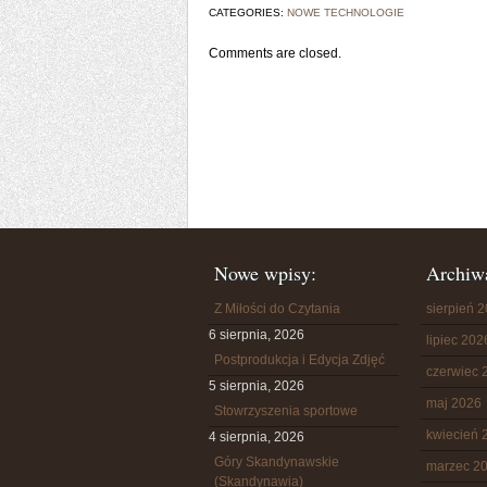
CATEGORIES:
NOWE TECHNOLOGIE
Comments are closed.
Nowe wpisy:
Archiw
Z Miłości do Czytania
sierpień 
6 sierpnia, 2026
lipiec 202
Postprodukcja i Edycja Zdjęć
czerwiec 
5 sierpnia, 2026
maj 2026
Stowrzyszenia sportowe
kwiecień 
4 sierpnia, 2026
Góry Skandynawskie
marzec 2
(Skandynawia)