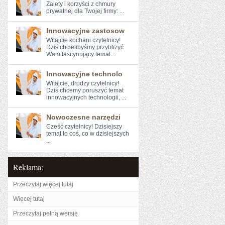
Zalety i‌ korzyści z chmury
prywatnej dla Twojej firmy: ...
Innowacyjne zastosow
Witajcie kochani czytelnicy!
Dziś chcielibyśmy przybliżyć
Wam fascynujący temat ...
Innowacyjne technolo
Witajcie, drodzy⁢ czytelnicy! ​
Dziś⁤ chcemy ⁤poruszyć temat
innowacyjnych technologii, ...
Nowoczesne narzędzi
Cześć czytelnicy! Dzisiejszy
⁤temat to coś, co w ‌dzisiejszych
...
Reklama:
Przeczytaj więcej tutaj
Więcej tutaj
Przeczytaj pełną wersję