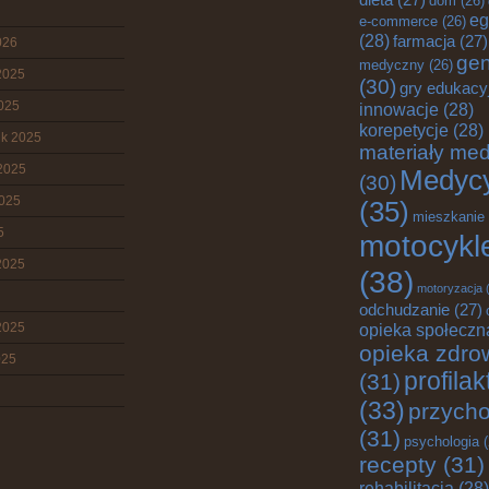
dom
(26)
eg
e-commerce
(26)
(28)
farmacja
(27)
026
gen
medyczny
(26)
2025
(30)
gry edukacy
2025
innowacje
(28)
korepetycje
(28)
ik 2025
materiały me
2025
Medyc
(30)
2025
(35)
mieszkanie
5
motocykl
2025
(38)
motoryzacja
(
odchudzanie
(27)
2025
opieka społeczn
opieka zdro
025
profila
(31)
(33)
przych
(31)
psychologia
(
recepty
(31)
rehabilitacja
(28)