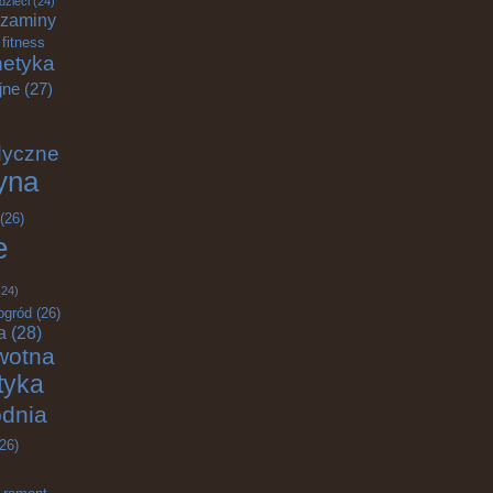
dzieci
(24)
zaminy
fitness
etyka
jne
(27)
dyczne
yna
(26)
e
24)
ogród
(26)
a
(28)
wotna
ktyka
odnia
26)