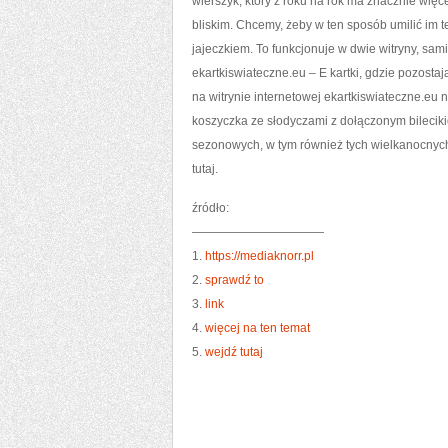
wierszyk, który z roku na rok ma znacznie wię
bliskim. Chcemy, żeby w ten sposób umilić im t
jajeczkiem. To funkcjonuje w dwie witryny, sa
ekartkiswiateczne.eu – E kartki, gdzie pozos
na witrynie internetowej ekartkiswiateczne.eu
koszyczka ze słodyczami z dołączonym bilecik
sezonowych, w tym również tych wielkanocnych, 
tutaj.
źródło:
———————————
1.
https://mediaknorr.pl
2.
sprawdź to
3.
link
4.
więcej na ten temat
5.
wejdź tutaj