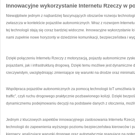
Innowacyjne wykorzystanie Internetu Rzeczy w 
Niewątpliwie jednym‌ z najbardziej fascynujących obszarów rozwoju technologi
zwłaszcza w kontekście pojazdów autonomicznych. Wraz z rozwojem ‌Internet
tej technologii stają się coraz bardziej widoczne. Innowacyjne wykorzystanie
nami zupełnie nowe‌ horyzonty w dziedzinie komunikacji, ‌bezpieczeństwa i w
Dzięki połączeniu Internetu Rzeczy z motoryzacją, ‌pojazdy⁤ autonomiczne zys
pojazdami, jak i infrastrukturą drogową. Dzięki temu możliwe jest​ dynamiczne
rzeczywistym, uwzględniając zmieniające się warunki na drodze⁣ oraz​ minimal
Współpraca pojazdów​ autonomicznych za pomocą technologii IoT⁤ umożliwia także
traffic”, czyli ruchu drogowego praktycznie pozbawionego kolizji. Dzięki bezp
dynamicznemu podejmowaniu decyzji na podstawie‍ danych z otoczenia, możli
Jednym z kluczowych aspektów innowacyjnego zastosowania ⁤Internetu Rzeczy w
⁣technologii do zapewnienia wyższego poziomu bezpieczeństwa kierowców i p
kierowcy, analizujące warunki drogowe oraz automatycznie​ reagujące na potenc