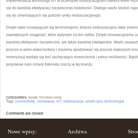
Implementacja technologii IoT w przemyśle motoryzacyjnym otwiera wiele możli
się do bardziej efektywnej i bezpiecznej mobilności. Dlatego ⁢warto śledzić naj
się do zmieniających się‍ potrzeb rynku motoryzacyjnego. ⁢
Dzięki stale‌ rozwijającym się technologiom, branża motoryzacyjna stale‍ zmienia 
największych osiągnięć, które wpłynęło na ten sektor. Dzięki innowacyjnemu zas
bardziej efektywne i bezpieczne, ale także bardziej inteligentne. Warto zauważ
jeszcze w pełni wykorzystany i możemy spodziewać ‌się jeszcze większych innow
motoryzacji wydaje się być zachęcająco nowoczesna i pełna możliwości. Bądźmy 
przyniesie nam rozwój Internetu rzeczy w tej branży.
CATEGORIES:
NOWE TECHNOLOGIE
Tagi:
connectivity.
,
innowacje
,
IoT
,
motoryzacja
,
smart cars
,
technologia
Comments are closed.
Nowe wpisy:
Archiwa
Stro