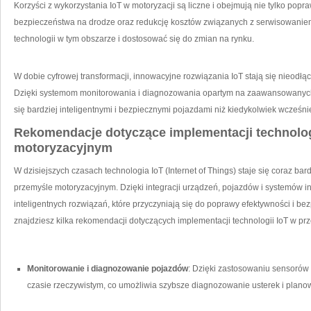
Korzyści z wykorzystania IoT w motoryzacji są liczne i obejmują nie tylko popra
bezpieczeństwa na drodze ⁢oraz redukcję ‌kosztów związanych z serwisowanie
technologii‍ w tym obszarze i dostosować‍ się do zmian na rynku.
W dobie ‌cyfrowej transformacji, innowacyjne ​rozwiązania IoT stają się⁢ nieo
Dzięki systemom monitorowania i diagnozowania opartym na zaawansowanych
się bardziej inteligentnymi‌ i bezpiecznymi pojazdami niż kiedykolwiek‌ wcześnie
Rekomendacje‌ dotyczące implementacji technologi
motoryzacyjnym
W ⁤dzisiejszych czasach technologia IoT (Internet of Things) staje się coraz b
przemyśle motoryzacyjnym. Dzięki ‍integracji urządzeń, pojazdów i systemów i
inteligentnych rozwiązań, które przyczyniają się⁤ do ⁢poprawy efektywności i b
znajdziesz kilka rekomendacji dotyczących implementacji technologii IoT w pr
Monitorowanie i diagnozowanie pojazdów
: Dzięki zastosowaniu sensorów 
czasie rzeczywistym, co umożliwia szybsze diagnozowanie usterek i plano