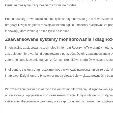
kierunku maksymalizacji bezpieczeństwa na drodze.
Podsumowując, rewolucjonizuje nie tylko samą motoryzację, ‍ale również ‌sposó
drogowy. Dzięki ciągłemu rozwojowi technologii⁢ IoT⁣ możemy być pewni, że prz
⁢innowacji, które‌ zmienią nasze życie na lepsze.
Zaawansowane systemy monitorowania i diagnoz
Innowacyjne‌ zastosowanie technologii Internetu Rzeczy (IoT) w branży motory
zakresie monitorowania i diagnozowania⁣ pojazdów. Dzięki zaawansowanym s
zbieranie i analizowanie danych z różnych czujników i modułów w czasie rzec
Inteligentne systemy diagnostyczne mogą wykrywać nawet najmniejsze usterki i
i naprawę. Dzięki temu, użytkownicy mogą cieszyć się‍ większą pewnością bez
Wprowadzenie zaawansowanych systemów monitorowania i diagnozowania pojaz
automatyzacji i⁣ optymalizacji procesu serwisowania. Dzięki zdalnemu dostępo
skuteczniej diagnozować problemy oraz zaproponować odpowiednie ‌rozwiąza