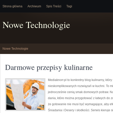
Strona główna
Archiwum
Spis Treści
Tagi
Nowe Technologie
Nowe Technologie
Darmowe przepisy kulinarne
Mediaknorr.pl to konkretny blog kulinarny, któ
nieskomplikowanych rozwiązań w kuchni. To mie
jednocześnie cenią smak domowych potraw. Na s
dania, które można przygotować z łatwych do z
że gotowanie nie musi być wymagające, aby efe
Śniadania i Desery i słodkości. Serwis kieruje 