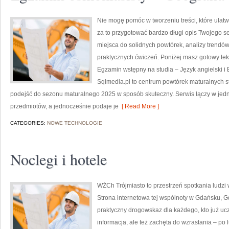
Nie mogę pomóc w tworzeniu treści, które ułatw
za to przygotować bardzo długi opis Twojego se
miejsca do solidnych powtórek, analizy trendów
praktycznych ćwiczeń. Poniżej masz gotowy tek
Egzamin wstępny na studia – Język angielski i 
Sqlmedia.pl to centrum powtórek maturalnych s
podejść do sezonu maturalnego 2025 w sposób skuteczny. Serwis łączy w jedn
przedmiotów, a jednocześnie podaje je
[ Read More ]
CATEGORIES:
NOWE TECHNOLOGIE
Noclegi i hotele
WŻCh Trójmiasto to przestrzeń spotkania ludzi 
Strona internetowa tej wspólnoty w Gdańsku, G
praktyczny drogowskaz dla każdego, kto już ucz
informacja, ale też zachęta do wzrastania – po 