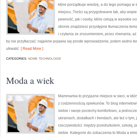
które porządkuje wiedzę, a do tego pomaga w 
miejscu. Treści są przygotowane tak, aby wspie
pewność, jak i osoby, które celują w wysokie o
stronie znajdziesz przystępne tłumaczenia tema
i czytania ze zrozumieniem, przez równania, aż p
by nie przytłaczać: najpierw pojawia się proste wprowadzenie, potem sedno tem
utrwalić
[ Read More ]
CATEGORIES:
NOWE TECHNOLOGIE
Moda a wiek
Mammamia to przyjazne miejsce w sieci, w któ
z codziennością opiekunów. To blog internetowy
siebie i swoje pociechy komfortowo, a jednocześ
ubraniach, dodatkach i trendach, ale też o tym,
rzeczywistości: między przedszkolem, szkołą, p
siebie. Kategorie do zobaczenia to Moda a emoc