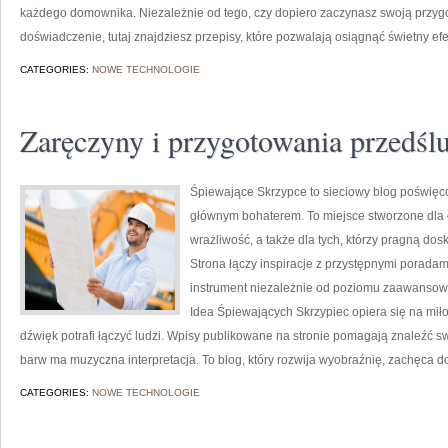
każdego domownika. Niezależnie od tego, czy dopiero zaczynasz swoją przyg
doświadczenie, tutaj znajdziesz przepisy, które pozwalają osiągnąć świetny efe
CATEGORIES:
NOWE TECHNOLOGIE
Zaręczyny i przygotowania przedśl
Śpiewające Skrzypce to sieciowy blog poświęco
głównym bohaterem. To miejsce stworzone dla 
wrażliwość, a także dla tych, którzy pragną do
Strona łączy inspiracje z przystępnymi poradam
instrument niezależnie od poziomu zaawansowa
Idea Śpiewających Skrzypiec opiera się na miło
dźwięk potrafi łączyć ludzi. Wpisy publikowane na stronie pomagają znaleźć swó
barw ma muzyczna interpretacja. To blog, który rozwija wyobraźnię, zachęca d
CATEGORIES:
NOWE TECHNOLOGIE