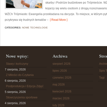
skarby i Podróże budżetowe po Trójmieście. W
kojarzy się wielu osobom z drogą rozeznawania.
WŻCh Trójmiasto: Ewangelia przekładana na decyzje. To miejsce, w którym pyta
przykrywa się trudnych tematów –
[ Read More ]
CATEGORIES:
NOWE TECHNOLOGIE
Nowe wpisy:
Archiwa
Stro
Stawy i kończyny
sierpień 2026
Arch
7 sierpnia, 2026
lipiec 2026
Spis T
Z Miłości do Czytania
czerwiec 2026
Tagi
6 sierpnia, 2026
maj 2026
Postprodukcja i Edycja Zdjęć
kwiecień 2026
5 sierpnia, 2026
Stowrzyszenia sportowe
marzec 2026
4 sierpnia, 2026
luty 2026