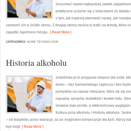
zrozumieć nawet najbardziej zawiłe zagadnienia
praktyczne uczenie się z smaczkami ze świata od
o tym, jak mądrzej planować naukę, jak rozwija
zamienić ich w źródło stresu. Z drugiej strony można tu trafić na tematy, któr
zagadki, tajemnice mózgu,
[ Read More ]
CATEGORIES:
NOWE TECHNOLOGIE
Historia alkoholu
zrobdrinka.pl to przyjazne miejsce dla osób, kt
domu – bez barmańskiego zaplecza i bez trudno
pomysłów na napoje mieszane, które da się zrobi
napojów, syropów, dodatków i kostek lodu. Str
smaków było proste, a efekt końcowy wyglądał e
Kultura picia alkoholu i Historia alkoholu. Sed
– od klasyków, przez wariacje, aż po oryginalne kompozycje dla tych, którzy lu
byś mógł
[ Read More ]