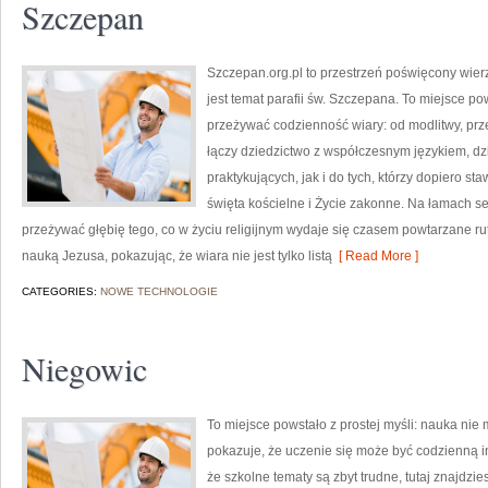
Szczepan
Szczepan.org.pl to przestrzeń poświęcony wier
jest temat parafii św. Szczepana. To miejsce p
przeżywać codzienność wiary: od modlitwy, przez
łączy dziedzictwo z współczesnym językiem, dzi
praktykujących, jak i do tych, którzy dopiero sta
święta kościelne i Życie zakonne. Na łamach se
przeżywać głębię tego, co w życiu religijnym wydaje się czasem powtarzane r
nauką Jezusa, pokazując, że wiara nie jest tylko listą
[ Read More ]
CATEGORIES:
NOWE TECHNOLOGIE
Niegowic
To miejsce powstało z prostej myśli: nauka ni
pokazuje, że uczenie się może być codzienną in
że szkolne tematy są zbyt trudne, tutaj znajdz