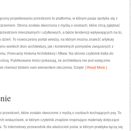
ony projektowaniu przestrzeni to platforma, w którym pasja spotyka się z
jrzeniem. Strona została stworzona z myślą o osobach, które chcą zgłębiać
 przestrzeni mieszkalnych i użytkowych, a także tendencji wpływających na to,
o dzień. To nowoczesny portal wiedzy, na którym można znaleźć artykuły
no wielkich ikon architektury, jak i konkretnych pomysłów związanych z
u. Polecamy Historia Architektury i Mtww. Na stronie czytelnik trafia do
ością. Publikowane treści pokazują, że architektura nie jest wyłącznie
le również bliskim nam elementem otoczenia. Dzięki
[ Read More ]
nie
o przestrzeń, które zostało stworzone z myślą o osobach kochających psy. To
ych wskazówek, w którym czytelnik znajdzie inspirujące materiały dotyczące
 To internetowy przewodnik dla właścicieli psów, w którym praktyka łączą się