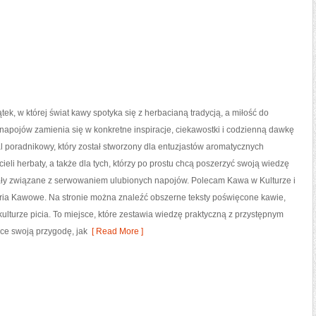
ątek, w której świat kawy spotyka się z herbacianą tradycją, a miłość do
apojów zamienia się w konkretne inspiracje, ciekawostki i codzienną dawkę
al poradnikowy, który został stworzony dla entuzjastów aromatycznych
cieli herbaty, a także dla tych, którzy po prostu chcą poszerzyć swoją wiedzę
ały związane z serwowaniem ulubionych napojów. Polecam Kawa w Kulturze i
oria Kawowe. Na stronie można znaleźć obszerne teksty poświęcone kawie,
ulturze picia. To miejsce, które zestawia wiedzę praktyczną z przystępnym
ce swoją przygodę, jak
[ Read More ]