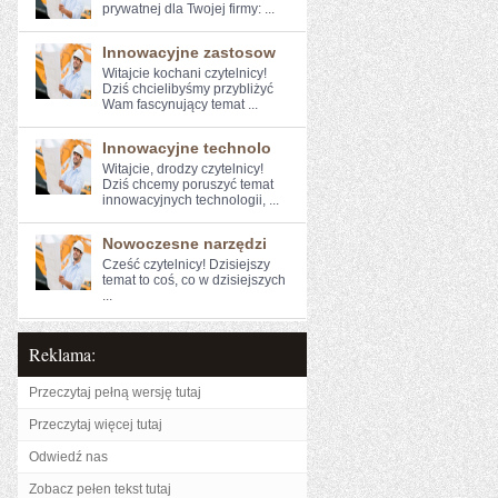
prywatnej dla Twojej firmy: ...
Innowacyjne zastosow
Witajcie kochani czytelnicy!
Dziś chcielibyśmy przybliżyć
Wam fascynujący temat ...
Innowacyjne technolo
Witajcie, drodzy⁢ czytelnicy! ​
Dziś⁤ chcemy ⁤poruszyć temat
innowacyjnych technologii, ...
Nowoczesne narzędzi
Cześć czytelnicy! Dzisiejszy
⁤temat to coś, co w ‌dzisiejszych
...
Reklama:
Przeczytaj pełną wersję tutaj
Przeczytaj więcej tutaj
Odwiedź nas
Zobacz pełen tekst tutaj