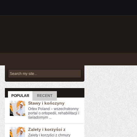
POPULAR
RECENT
Stawy i kończyny
Ortex Poland – wszechstronny
portal o ortopedii, rehabilitacji i
świadomym ...
Zalety i korzyści z
Zalety i‌ korzyści z chmury