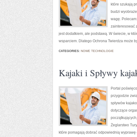
które szukają 
budzi wyobrażen
wagę. Polecam: 
zainteresować za
jest dodatkiem, ale podstawą. W świecie, w kt
wsparciem. Dlatego Ochrona Twierdza może być 
CATEGORIES:
NOWE TECHNOLOGIE
Kajaki i Spływy kaj
Portal poświęco
przygodzie zwią
spływów kajako
dotyczące orga
początkujących,
Żeglarstwo Tur
które pomagają dobrać odpowiednią wyprawę d