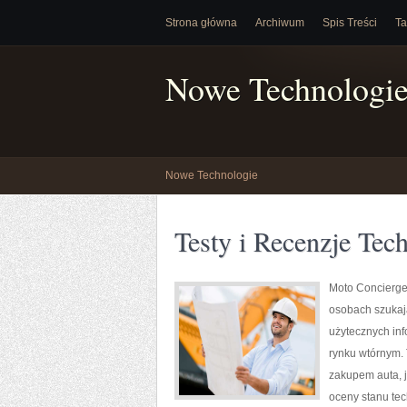
Strona główna
Archiwum
Spis Treści
Ta
Nowe Technologi
Nowe Technologie
Testy i Recenzje Tec
Moto Concierge 
osobach szukaj
użytecznych in
rynku wtórnym. 
zakupem auta, 
oceny stanu te