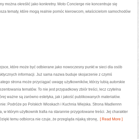
ny można określić jako konkretny. Moto Concierge nie koncentruje się
rusza tematy, które mogą realnie pomóc kierowcom, właścicielom samochodów
jsce, które może być odbierane jako nowoczesny punkt w sieci dla osób
ktycznych informacji. Już sama nazwa buduje skojarzenie z czymś
atego strona może przyciągać uwagę użytkowników, którzy lubią autorskie
ezentowania tematów. To nie jest przypadkowy zbiór treści, lecz czytelna
tórej ważne są zarówno estetyka, jak i jakość publikowanych materiałów.
onie: Podróże po Polskich Wioskach i Kuchnia Wiejska. Strona Madlennn
 w którym użytkownik trafia na starannie przygotowane treści. Jej charakter
Dzięki temu odbiorca nie czuje, że przegląda nijaką stronę,
[ Read More ]