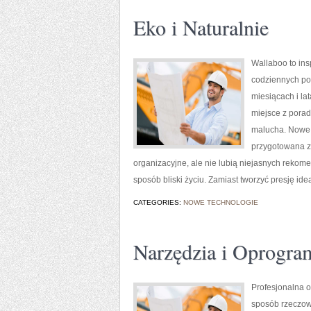
Eko i Naturalnie
Wallaboo to ins
codziennych por
miesiącach i la
miejsce z pora
malucha. Nowe k
przygotowana z
organizacyjne, ale nie lubią niejasnych rekom
sposób bliski życiu. Zamiast tworzyć presję id
CATEGORIES:
NOWE TECHNOLOGIE
Narzędzia i Oprogra
Profesjonalna o
sposób rzeczowy