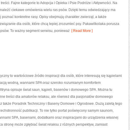
 treści. Fajne kategorie to Adopcja i Opieka i Psie Podróże i Aktywności. Na
znaleźć ciekawe omówienia wielu ras psów. Dzięki temu odwiedzający ma
j poznać konkretne rasy. Opisy obejmują charakter zwierząt, a także
związanie dla osób, które chcą lepiej zrozumieć psy. Pakawilkolaka porusza
 psów. To ważny segment serwisu, ponieważ
[ Read More ]
yczny to wartościowe źródło inspiracji dla osób, które interesują się kąpielami
reacją wodną, wannami SPA oraz szeroko rozumianym komfortem
itryna opisuje świat saun, kąpieli, basenów i domowego SPA. Można tu
zne treści dla amatorów relaksu, ale również dla pasjonatów domowego
cz także Poradnik Techniczny i Baseny Domowe i Ogrodowe. Dużą zaletą tego
zechstronność publikacji. To nie tylko portal poświęcony samym saunom,
annami SPA, basenami, dodatkami oraz inspiracjami do urządzenia własnej
ca stronę może zgłębiać świat relaksu z różnych perspektyw, zamiast