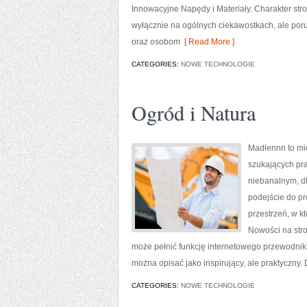
Innowacyjne Napędy i Materiały. Charakter stro
wyłącznie na ogólnych ciekawostkach, ale po
oraz osobom
[ Read More ]
CATEGORIES:
NOWE TECHNOLOGIE
Ogród i Natura
Madlennn to mie
szukających pra
niebanalnym, dl
podejście do pr
przestrzeń, w k
Nowości na str
może pełnić funkcję internetowego przewodnika,
można opisać jako inspirujący, ale praktyczny. 
CATEGORIES:
NOWE TECHNOLOGIE