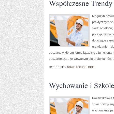
Współczesne Trendy
Magazyn poświęc
praktycznym spo
świat obiektów,
jak żyjemy na c
dotyczące zarów
urządzaniem dom
obszaru, w którym forma łączy się z funkcjonaln
obszarem zarezerwowanym dla projektantów, a
CATEGORIES:
NOWE TECHNOLOGIE
Wychowanie i Szkole
Pakawilkolaka t
zbiór praktyczn
wychowania psa.