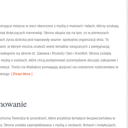
pirujące miejsce w sieci stworzone z myślą o mamach i tatach, którzy szukają
ad dotyczących niemowląt. Strona skupia się na tym, co w pierwszych
tach życia dziecka jest naprawdę ważne: spokojnej organizacji dnia. To
dami, w którym można znaleźć wiele tematów związanych z pielęgnacją
ategorie na stronie to: Zabawa i Rozwój i Sen i Komfort. Strona została
 myślą o osobach, które chcą podejmować przemyślane decyzje zakupowe i
endacji. Treści na Wallaboo pomagają spojrzeć na codzienne rodzicielstwo w
ealnego
[ Read More ]
mowanie
chrona Twierdza to przestrzeń, które przybliża tematyce bezpieczeństwa w
. Strona została zaprojektowana z myślą o osobach, firmach i instytucjach,