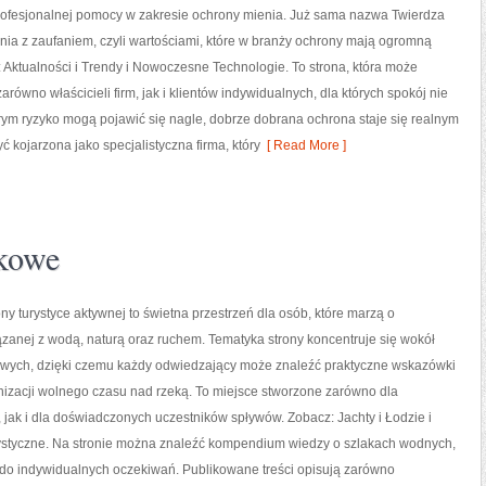
profesjonalnej pomocy w zakresie ochrony mienia. Już sama nazwa Twierdza
ia z zaufaniem, czyli wartościami, które w branży ochrony mają ogromną
Aktualności i Trendy i Nowoczesne Technologie. To strona, która może
równo właścicieli firm, jak i klientów indywidualnych, dla których spokój nie
órym ryzyko mogą pojawić się nagle, dobrze dobrana ochrona staje się realnym
kojarzona jako specjalistyczna firma, który
[ Read More ]
akowe
ny turystyce aktywnej to świetna przestrzeń dla osób, które marzą o
zanej z wodą, naturą oraz ruchem. Tematyka strony koncentruje się wokół
wych, dzięki czemu każdy odwiedzający może znaleźć praktyczne wskazówki
nizacji wolnego czasu nad rzeką. To miejsce stworzone zarówno dla
 jak i dla doświadczonych uczestników spływów. Zobacz: Jachty i Łodzie i
ystyczne. Na stronie można znaleźć kompendium wiedzy o szlakach wodnych,
o indywidualnych oczekiwań. Publikowane treści opisują zarówno