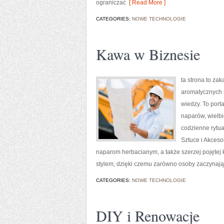
ograniczać
[ Read More ]
CATEGORIES:
NOWE TECHNOLOGIE
Kawa w Biznesie
ta strona to zak
aromatycznych n
wiedzy. To port
naparów, wielbi
codzienne rytu
Sztuce i Akces
naparom herbacianym, a także szerzej pojętej k
stylem, dzięki czemu zarówno osoby zaczynają
CATEGORIES:
NOWE TECHNOLOGIE
DIY i Renowacje