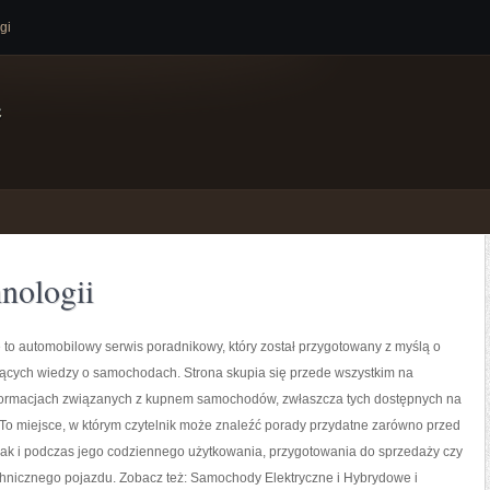
gi
e
hnologii
to automobilowy serwis poradnikowy, który został przygotowany z myślą o
ących wiedzy o samochodach. Strona skupia się przede wszystkim na
formacjach związanych z kupnem samochodów, zwłaszcza tych dostępnych na
To miejsce, w którym czytelnik może znaleźć porady przydatne zarówno przed
jak i podczas jego codziennego użytkowania, przygotowania do sprzedaży czy
chnicznego pojazdu. Zobacz też: Samochody Elektryczne i Hybrydowe i