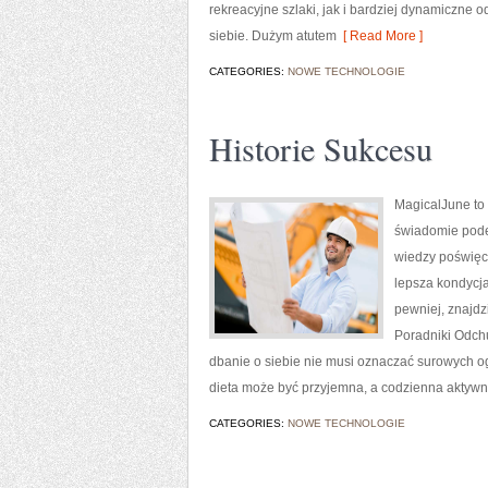
rekreacyjne szlaki, jak i bardziej dynamiczne 
siebie. Dużym atutem
[ Read More ]
CATEGORIES:
NOWE TECHNOLOGIE
Historie Sukcesu
MagicalJune to 
świadomie podej
wiedzy poświęc
lepsza kondycja 
pewniej, znajdz
Poradniki Odchu
dbanie o siebie nie musi oznaczać surowych o
dieta może być przyjemna, a codzienna aktyw
CATEGORIES:
NOWE TECHNOLOGIE