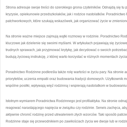
Strona adresuje swoje treści do szerokiego grona czytelników. Odnajdą się tu 
kryzysie, opiekunowie przedszkolaków, jak i rodzice nastolatków. Poradnictw
patchworkowych, które szukają wskazówek, jak organizować życie w zmienionej
Na stronie ważne miejsce zajmują wątki rozmowy w rodzinie. Poradnictwo Rod
kluczowe jak dzielenie się swoimi myślami. W artykułach pojawiają się życiowe 
trudnych sprawach, jak przyjmować krytykę, jak decydować o swoich potrzebac
budują życiową instrukcję, z której warto korzystać w różnych momentach życia
Poradnictwo Rodzinne podkreśla także rolę wartości w życiu pary. Na stronie 
priorytetów, uczenia empatii oraz budowania tradycji domowych. Użytkownik moż
wspólne posiłki, wpływają więź rodzinną i wspierają nastolatkom w budowaniu
Istotnym wymiarem Poradnictwa Rodzinnego jest profilaktyka. Na stronie odnajd
reagować narastającego napięcia w związku czy rodzinie. Serwis zachęca, aby
aktywnie chronić rodzinę przed utrwaleniem złych wzorców. Taki sposób patrz
Rodzinne staje się przewodnikiem po zawiłościach życia we dwoje lub w rodzi