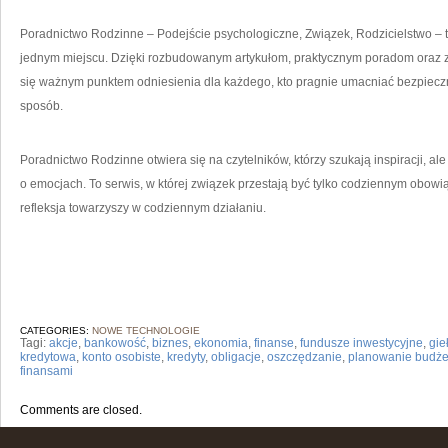
Poradnictwo Rodzinne – Podejście psychologiczne, Związek, Rodzicielstwo – to
jednym miejscu. Dzięki rozbudowanym artykułom, praktycznym poradom oraz zro
się ważnym punktem odniesienia dla każdego, kto pragnie umacniać bezpieczny
sposób.
Poradnictwo Rodzinne otwiera się na czytelników, którzy szukają inspiracji, ale
o emocjach. To serwis, w której związek przestają być tylko codziennym obowiąz
refleksja towarzyszy w codziennym działaniu.
CATEGORIES:
NOWE TECHNOLOGIE
Tagi:
akcje
,
bankowość
,
biznes
,
ekonomia
,
finanse
,
fundusze inwestycyjne
,
gie
kredytowa
,
konto osobiste
,
kredyty
,
obligacje
,
oszczędzanie
,
planowanie budże
finansami
Comments are closed.