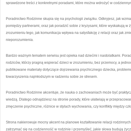
sprawdzone treści z konkretnymi poradami, które można wdrożyć w codzienny
Poradnictwo Rodzinne skupia się na psychologii związku. Odkryjesz, jak wzma
pomiędzy partnerami, oraz jak poradzić sobie z kryzysami, które wyskakują w 
zrozumieniu tego, jak komunikacja wpływa na satysfakcję z relacji oraz jak z
nieporozumienia.
Bardzo ważnym tematem serwisu jest opieka nad dziećmi i nastolatkami. Porad
rodziców, którzy pragną wspierać dzieci w zrozumieniu, bez przemocy, a jedno
publikowane materiały dotyczące dojrzewania psychicznego dziecka, problemów
towarzyszenia najmłodszym w radzeniu sobie ze stresem.
Poradnictwo Rodzinne akcentuje, że nauka o zachowaniach może być praktycz
wiedzą. Dlatego odnajdziesz na stronie porady, które ułatwiają w przepracowa
zmęczenie psychiczne, różnice w stylach wychowania, czy konflikty między czł
Strona nakierowuje mocny akcent na planowe kształtowanie relacji rodzinnyc
zatrzymać się na codzienność w rodzinie i przemyśleć, jakie słowa budują życzl