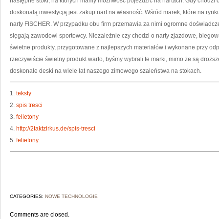
następne stoki, na których mamy możliwość pojeździć na nartach. Gdy chodzi o l
doskonałą inwestycją jest zakup nart na własność. Wśród marek, które na r
narty FISCHER. W przypadku obu firm przemawia za nimi ogromne doświadczen
sięgają zawodowi sportowcy. Niezależnie czy chodzi o narty zjazdowe, biegow
świetne produkty, przygotowane z najlepszych materiałów i wykonane przy odpo
rzeczywiście świetny produkt warto, byśmy wybrali te marki, mimo że są droż
doskonałe deski na wiele lat naszego zimowego szaleństwa na stokach.
1.
teksty
2.
spis tresci
3.
felietony
4.
http://2taktzirkus.de/spis-tresci
5.
felietony
CATEGORIES:
NOWE TECHNOLOGIE
Comments are closed.