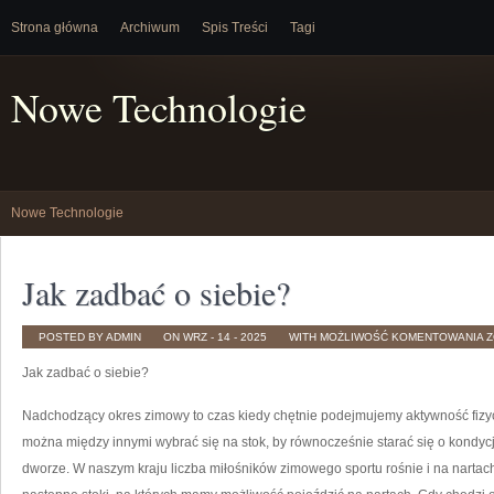
Strona główna
Archiwum
Spis Treści
Tagi
Nowe Technologie
Nowe Technologie
Jak zadbać o siebie?
J
POSTED BY ADMIN
ON WRZ - 14 - 2025
WITH
MOŻLIWOŚĆ KOMENTOWANIA
Z
Z
O
Jak zadbać o siebie?
S
Nadchodzący okres zimowy to czas kiedy chętnie podejmujemy aktywność fizyc
można między innymi wybrać się na stok, by równocześnie starać się o kondyc
dworze. W naszym kraju liczba miłośników zimowego sportu rośnie i na nartach