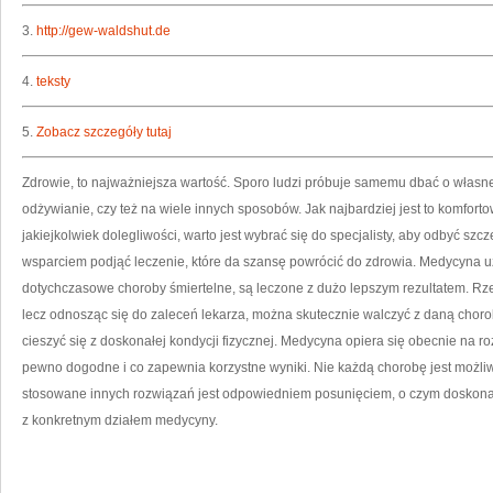
3.
http://gew-waldshut.de
4.
teksty
5.
Zobacz szczegóły tutaj
Zdrowie, to najważniejsza wartość. Sporo ludzi próbuje samemu dbać o własn
odżywianie, czy też na wiele innych sposobów. Jak najbardziej jest to komfor
jakiejkolwiek dolegliwości, warto jest wybrać się do specjalisty, aby odbyć sz
wsparciem podjąć leczenie, które da szansę powrócić do zdrowia. Medycyna uz
dotychczasowe choroby śmiertelne, są leczone z dużo lepszym rezultatem. Rz
lecz odnosząc się do zaleceń lekarza, można skutecznie walczyć z daną choro
cieszyć się z doskonałej kondycji fizycznej. Medycyna opiera się obecnie na r
pewno dogodne i co zapewnia korzystne wyniki. Nie każdą chorobę jest możliw
stosowane innych rozwiązań jest odpowiedniem posunięciem, o czym doskonal
z konkretnym działem medycyny.