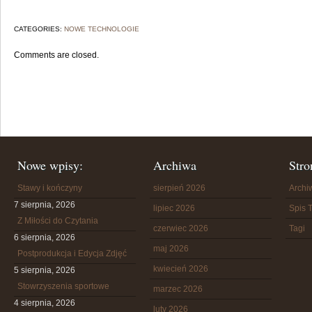
CATEGORIES:
NOWE TECHNOLOGIE
Comments are closed.
Nowe wpisy:
Archiwa
Stro
Stawy i kończyny
sierpień 2026
Arch
7 sierpnia, 2026
lipiec 2026
Spis T
Z Miłości do Czytania
czerwiec 2026
Tagi
6 sierpnia, 2026
maj 2026
Postprodukcja i Edycja Zdjęć
kwiecień 2026
5 sierpnia, 2026
Stowrzyszenia sportowe
marzec 2026
4 sierpnia, 2026
luty 2026