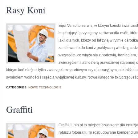
Rasy Koni
Equi Verso to serwis, w którym koński świat z
inspirujący i przystępny zarówno dla osób, któ
jak i dla tych, którzy od lat żyją w rytmie ośrodk
zamiłowanie do koni z praktyczną wiedzą, cod
wszystkim, co wiąże się z hodowlą, treningiem,
zwierzęciem i atmosferą prawdziwej stajennej 
którym koń nie jest tylko zwierzęciem sportowym czy rekreacyjnym, ale także t
symbolem wolności i częścią wyjątkowej kultury. Nowe kategorie to Sprzęt Jeźd
CATEGORIES:
NOWE TECHNOLOGIE
Graffiti
Graffiti-lubin.pl to miejsce stworzone dla entuzj
retuszu fotografii. To rozbudowane kompendium,