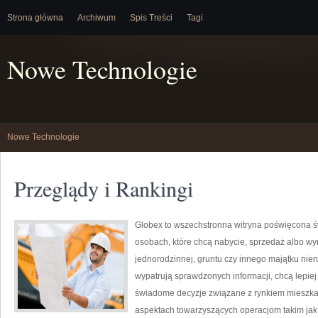
Strona główna
Archiwum
Spis Treści
Tagi
Nowe Technologie
Nowe Technologie
Przeglądy i Rankingi
Globex to wszechstronna witryna poświęcona ś
osobach, które chcą nabycie, sprzedaż albo w
jednorodzinnej, gruntu czy innego majątku nier
wypatrują sprawdzonych informacji, chcą lepi
świadome decyzje związane z rynkiem mieszkan
aspektach towarzyszących operacjom takim jak