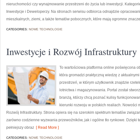
nieruchomości czy wynajmowanie przestrzeni do życia lub inwestycji. Kategorie 
Inwestycje i Deweloperzy. Na stronach serwisu odbiorca odnajdzie opracowa
mieszkalnych, ziemi, a także tematów pobocznych, które mają ogromne znacz
CATEGORIES:
NOWE TECHNOLOGIE
Inwestycje i Rozwój Infrastruktury
To wartościowa platforma online poświęcona obs
która gromadzi praktyczną wiedzę z aktualnymi 
przestrzeń, w którym użytkownik znajdzie rzete
lotnictwa i magazynowania. Portal został stwo
branżą, którzy chcą poznać kulisy funkcjonow
kierunki rozwoju w polskich realiach. Nowości n
Rozwój Infrastruktury. Strona opiera się na szerokim spektrum tematów związ
zarówno codzienne wyzwania przewoźników, jak i ogólne tło rynkowe. Dzięki t
pełniejszy obraz
[ Read More ]
CATEGORIES:
NOWE TECHNOLOGIE