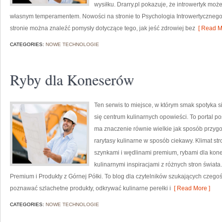
wysiłku. Drarry.pl pokazuje, że introwertyk mo
własnym temperamentem. Nowości na stronie to Psychologia Introwertycznego 
stronie można znaleźć pomysły dotyczące tego, jak jeść zdrowiej bez
[ Read M
CATEGORIES:
NOWE TECHNOLOGIE
Ryby dla Koneserów
Ten serwis to miejsce, w którym smak spotyka si
się centrum kulinarnych opowieści. To portal p
ma znaczenie równie wielkie jak sposób przyg
rarytasy kulinarne w sposób ciekawy. Klimat st
szynkami i wędlinami premium, rybami dla kone
kulinarnymi inspiracjami z różnych stron świata
Premium i Produkty z Górnej Półki. To blog dla czytelników szukających czegoś
poznawać szlachetne produkty, odkrywać kulinarne perełki i
[ Read More ]
CATEGORIES:
NOWE TECHNOLOGIE