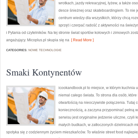
wrotkach, jazdy rekreacyjnej, łyżew, a także o
desce śnieżnej oraz skateboardingiem. To nie je
centrum wiedzy dla wszystkich, którzy chcą r
sprzęt i czerpać radość z aktywności na śwież
i Pytania od czytelników. Na tej stronie świat sportów kołowych i zimowych zo
angażujący. Micoplus.pl skupia się na
[ Read More ]
CATEGORIES:
NOWE TECHNOLOGIE
Smaki Kontynentów
icookandbook.pl to miejsce, w którym kuchnia ul
niemal całego świata. To strona dla osób, które
otwartością na nieoczywiste połączenia. Tutaj 
koniecznością, a zaczyna przypominać pełną
serwisu jest oryginalne jedzenie uliczne, czyli 
małych budkach, w zatłoczonych dzielnicach mia
spotyka się z codziennym życiem mieszkańców. To właśnie street food najlepie