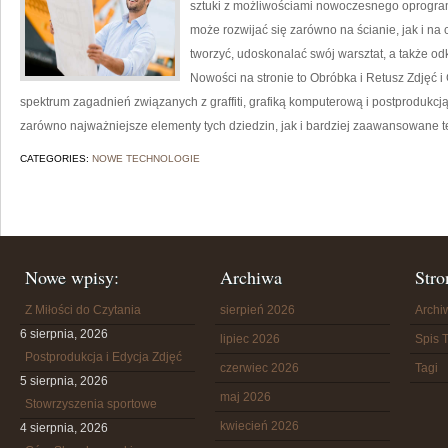
sztuki z możliwościami nowoczesnego oprogra
może rozwijać się zarówno na ścianie, jak i na c
tworzyć, udoskonalać swój warsztat, a także od
Nowości na stronie to Obróbka i Retusz Zdjęć i 
spektrum zagadnień związanych z graffiti, grafiką komputerową i postprodukcj
zarówno najważniejsze elementy tych dziedzin, jak i bardziej zaawansowane te
CATEGORIES:
NOWE TECHNOLOGIE
Nowe wpisy:
Archiwa
Stro
Z Miłości do Czytania
sierpień 2026
Arch
6 sierpnia, 2026
lipiec 2026
Spis T
Postprodukcja i Edycja Zdjęć
czerwiec 2026
Tagi
5 sierpnia, 2026
maj 2026
Stowrzyszenia sportowe
kwiecień 2026
4 sierpnia, 2026