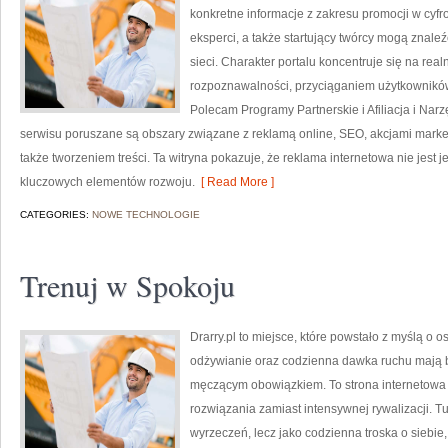
konkretne informacje z zakresu promocji w cyfr
eksperci, a także startujący twórcy mogą znale
sieci. Charakter portalu koncentruje się na r
rozpoznawalności, przyciąganiem użytkownikó
Polecam Programy Partnerskie i Afiliacja i Nar
serwisu poruszane są obszary związane z reklamą online, SEO, akcjami mark
także tworzeniem treści. Ta witryna pokazuje, że reklama internetowa nie jest
kluczowych elementów rozwoju.
[ Read More ]
CATEGORIES:
NOWE TECHNOLOGIE
Trenuj w Spokoju
Drarry.pl to miejsce, które powstało z myślą o 
odżywianie oraz codzienna dawka ruchu mają 
męczącym obowiązkiem. To strona internetowa 
rozwiązania zamiast intensywnej rywalizacji. Tu
wyrzeczeń, lecz jako codzienna troska o siebie