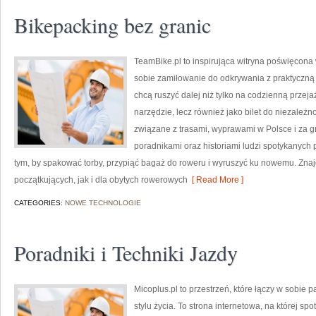
Bikepacking bez granic
TeamBike.pl to inspirująca witryna poświęcona
sobie zamiłowanie do odkrywania z praktyczną 
chcą ruszyć dalej niż tylko na codzienną przeja
narzędzie, lecz również jako bilet do niezależn
związane z trasami, wyprawami w Polsce i za gr
poradnikami oraz historiami ludzi spotykanych p
tym, by spakować torby, przypiąć bagaż do roweru i wyruszyć ku nowemu. Znaj
początkujących, jak i dla obytych rowerowych
[ Read More ]
CATEGORIES:
NOWE TECHNOLOGIE
Poradniki i Techniki Jazdy
Micoplus.pl to przestrzeń, które łączy w sobie 
stylu życia. To strona internetowa, na której spo