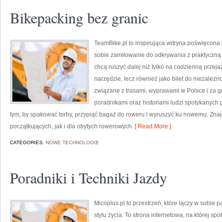
Bikepacking bez granic
TeamBike.pl to inspirująca witryna poświęcona
sobie zamiłowanie do odkrywania z praktyczną 
chcą ruszyć dalej niż tylko na codzienną przeja
narzędzie, lecz również jako bilet do niezależn
związane z trasami, wyprawami w Polsce i za gr
poradnikami oraz historiami ludzi spotykanych p
tym, by spakować torby, przypiąć bagaż do roweru i wyruszyć ku nowemu. Znaj
początkujących, jak i dla obytych rowerowych
[ Read More ]
CATEGORIES:
NOWE TECHNOLOGIE
Poradniki i Techniki Jazdy
Micoplus.pl to przestrzeń, które łączy w sobie 
stylu życia. To strona internetowa, na której spo