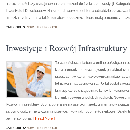
nieruchomości czy wynajmowanie przestrzeni do życia lub inwestycji. Kategorie 
Inwestycje i Deweloperzy. Na stronach serwisu odbiorca odnajdzie opracowa
mieszkalnych, ziemi, a także tematów pobocznych, które mają ogromne znacz
CATEGORIES:
NOWE TECHNOLOGIE
Inwestycje i Rozwój Infrastruktury
To wartościowa platforma online poświęcona obs
która gromadzi praktyczną wiedzę z aktualnymi 
przestrzeń, w którym użytkownik znajdzie rzete
lotnictwa i magazynowania. Portal został stwo
branżą, którzy chcą poznać kulisy funkcjonow
kierunki rozwoju w polskich realiach. Nowości n
Rozwój Infrastruktury. Strona opiera się na szerokim spektrum tematów związ
zarówno codzienne wyzwania przewoźników, jak i ogólne tło rynkowe. Dzięki t
pełniejszy obraz
[ Read More ]
CATEGORIES:
NOWE TECHNOLOGIE