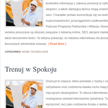
konkretne informacje z zakresu promocji w cyfr
eksperci, a także startujący twórcy mogą znale
sieci. Charakter portalu koncentruje się na r
rozpoznawalności, przyciąganiem użytkownikó
Polecam Programy Partnerskie i Afiliacja i Nar
serwisu poruszane są obszary związane z reklamą online, SEO, akcjami mark
także tworzeniem treści. Ta witryna pokazuje, że reklama internetowa nie jest
kluczowych elementów rozwoju.
[ Read More ]
CATEGORIES:
NOWE TECHNOLOGIE
Trenuj w Spokoju
Drarry.pl to miejsce, które powstało z myślą o 
odżywianie oraz codzienna dawka ruchu mają 
męczącym obowiązkiem. To strona internetowa 
rozwiązania zamiast intensywnej rywalizacji. Tu
wyrzeczeń, lecz jako codzienna troska o siebie