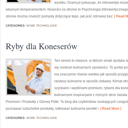
wysiłku. Drarry.pl pokazuje, że introwertyk mo
własnym temperamentem. Nowości na stronie to Psychologia Introwertycznego 
stronie można znaleźć pomysły dotyczące tego, jak jeść zdrowiej bez
[ Read M
CATEGORIES:
NOWE TECHNOLOGIE
Ryby dla Koneserów
Ten serwis to miejsce, w którym smak spotyka si
się centrum kulinarnych opowieści. To portal p
ma znaczenie równie wielkie jak sposób przyg
rarytasy kulinarne w sposób ciekawy. Klimat st
szynkami i wędlinami premium, rybami dla kone
kulinarnymi inspiracjami z różnych stron świata
Premium i Produkty z Górnej Półki. To blog dla czytelników szukających czegoś
poznawać szlachetne produkty, odkrywać kulinarne perełki i
[ Read More ]
CATEGORIES:
NOWE TECHNOLOGIE