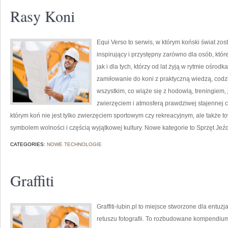
Rasy Koni
Equi Verso to serwis, w którym koński świat z
inspirujący i przystępny zarówno dla osób, któ
jak i dla tych, którzy od lat żyją w rytmie ośrodk
zamiłowanie do koni z praktyczną wiedzą, cod
wszystkim, co wiąże się z hodowlą, treningiem,
zwierzęciem i atmosferą prawdziwej stajennej 
którym koń nie jest tylko zwierzęciem sportowym czy rekreacyjnym, ale także t
symbolem wolności i częścią wyjątkowej kultury. Nowe kategorie to Sprzęt Jeźd
CATEGORIES:
NOWE TECHNOLOGIE
Graffiti
Graffiti-lubin.pl to miejsce stworzone dla entuzj
retuszu fotografii. To rozbudowane kompendium,