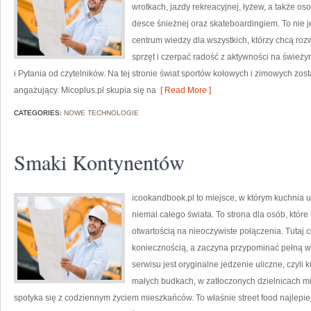
wrotkach, jazdy rekreacyjnej, łyżew, a także o
desce śnieżnej oraz skateboardingiem. To nie je
centrum wiedzy dla wszystkich, którzy chcą r
sprzęt i czerpać radość z aktywności na śwież
i Pytania od czytelników. Na tej stronie świat sportów kołowych i zimowych zo
angażujący. Micoplus.pl skupia się na
[ Read More ]
CATEGORIES:
NOWE TECHNOLOGIE
Smaki Kontynentów
icookandbook.pl to miejsce, w którym kuchnia ul
niemal całego świata. To strona dla osób, które
otwartością na nieoczywiste połączenia. Tutaj 
koniecznością, a zaczyna przypominać pełną
serwisu jest oryginalne jedzenie uliczne, czyli 
małych budkach, w zatłoczonych dzielnicach mia
spotyka się z codziennym życiem mieszkańców. To właśnie street food najlepie