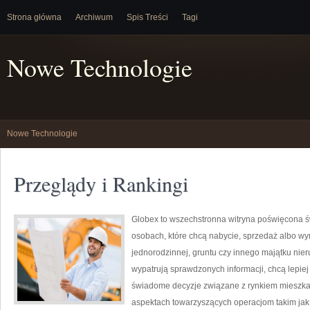
Strona główna
Archiwum
Spis Treści
Tagi
Nowe Technologie
Nowe Technologie
Przeglądy i Rankingi
Globex to wszechstronna witryna poświęcona ś
osobach, które chcą nabycie, sprzedaż albo w
jednorodzinnej, gruntu czy innego majątku nier
wypatrują sprawdzonych informacji, chcą lepi
świadome decyzje związane z rynkiem mieszkan
aspektach towarzyszących operacjom takim jak