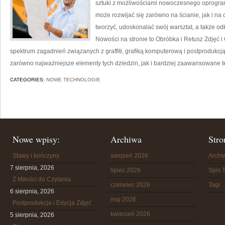
sztuki z możliwościami nowoczesnego oprogra
może rozwijać się zarówno na ścianie, jak i na c
tworzyć, udoskonalać swój warsztat, a także od
Nowości na stronie to Obróbka i Retusz Zdjęć i 
spektrum zagadnień związanych z graffiti, grafiką komputerową i postprodukcj
zarówno najważniejsze elementy tych dziedzin, jak i bardziej zaawansowane te
CATEGORIES:
NOWE TECHNOLOGIE
Nowe wpisy:
Archiwa
Stro
Stawy i kończyny
sierpień 2026
Arch
7 sierpnia, 2026
lipiec 2026
Spis T
Z Miłości do Czytania
czerwiec 2026
Tagi
6 sierpnia, 2026
maj 2026
Postprodukcja i Edycja Zdjęć
kwiecień 2026
5 sierpnia, 2026